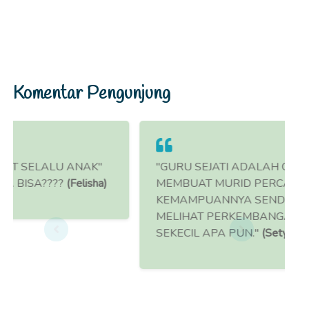
Komentar Pengunjung
K"
"GURU SEJATI ADALAH GURU YANG BISA
sha)
MEMBUAT MURID PERCAYA AKAN
KEMAMPUANNYA SENDIRI DAN BANGGA
MELIHAT PERKEMBANGAN MURIDNYA,
SEKECIL APA PUN."
(Setya)